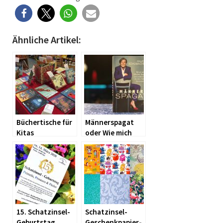
Ähnliche Artikel:
Büchertische für
Männerspagat
Kitas
oder Wie mich
eine Lesung
überraschte
15. Schatzinsel-
Schatzinsel-
Geburtstag
Geschenkpapier-