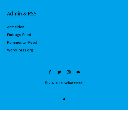
Admin & RSS
Anmelden
Eintrags-Feed
Kommentar-Feed
WordPress.org
Facebook
Twitter
Instagram
Mail
© 2020 Die Schatzinsel