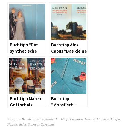
Buchtipp “Das
Buchtipp Alex
synthetische
Capus “Das kleine
Herz”
Haus am
Sonnenhang”
Buchtipp Maren
Buchtipp
Gottschalk
“Mopsfisch”
“Jenseits der
Ngong Berge”
Kategorie
Buchtipps
Schlagwörter
Buchtipp
,
Eichborn
,
Familie
,
Florence
,
Knapp
,
Namen
,
slider
,
Solinger
,
Tageblatt;