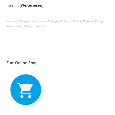
ihrer…
Weiterlesen
Kategorie
Buchtipps
Schlagwörter
Buchtipp
,
Eichborn
,
Familie
,
Florence
,
Knapp
,
Namen
,
slider
,
Solinger
,
Tageblatt;
Zum Online-Shop