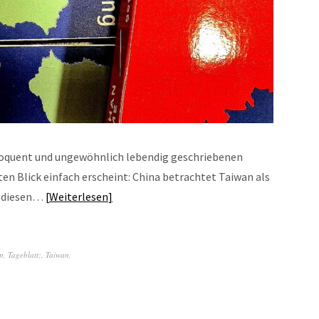
oquent und ungewöhnlich lebendig geschriebenen
ten Blick einfach erscheint: China betrachtet Taiwan als
t, diesen…
Weiterlesen
p
,
Tageblatt;
,
Taiwan
,