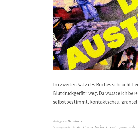
Im zweiten Satz des Buches scheucht Le
Blutdruckgerät“ weg. Da wusste ich berei
selbstbestimmt, kontaktscheu, grante
Kategorie
Buchtipps
Schlagwörter
Auster
,
Hanser
,
Inokai
,
Luxuskaufhaus
,
slider