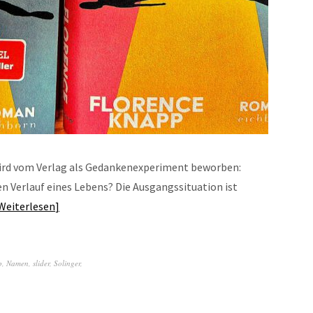
rd vom Verlag als Gedankenexperiment beworben:
n Verlauf eines Lebens? Die Ausgangssituation ist
Weiterlesen
p
,
Namen
,
slider
,
Solinger
,