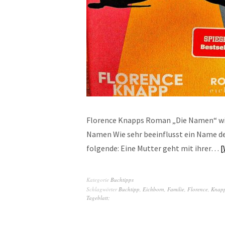
Florence Knapps Roman „Die Namen“ wi
Namen Wie sehr beeinflusst ein Name de
folgende: Eine Mutter geht mit ihrer…
Kategorie
Buchtipps
Schlagwörter
Buchtipp
,
Eichborn
,
Familie
,
Florence
,
Knap
Tageblatt;