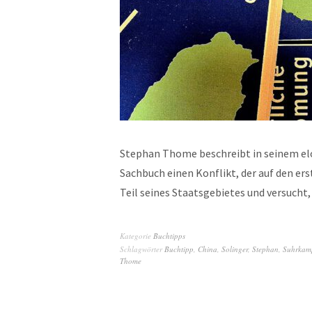
Stephan Thome beschreibt in seinem el
Sachbuch einen Konflikt, der auf den ers
Teil seines Staatsgebietes und versuch
Kategorie
Buchtipps
Schlagwörter
Buchtipp
,
China
,
Solinger
,
Stephan
,
Suhrkam
Thome