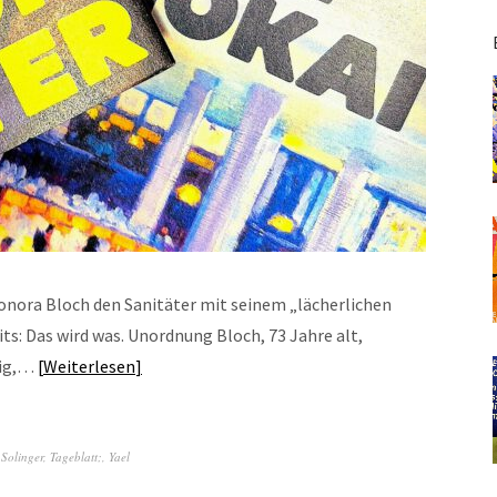
onora Bloch den Sanitäter mit seinem „lächerlichen
ts: Das wird was. Unordnung Bloch, 73 Jahre alt,
lig,…
Weiterlesen
,
Solinger
,
Tageblatt;
,
Yael