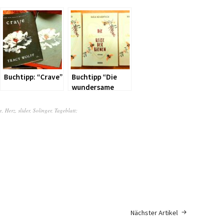
Buchtipp: “Crave”
Buchtipp “Die
lub”
wundersame
Reise der Bienen”
e
,
Herz
,
slider
,
Solinger
,
Tageblatt;
Nächster Artikel