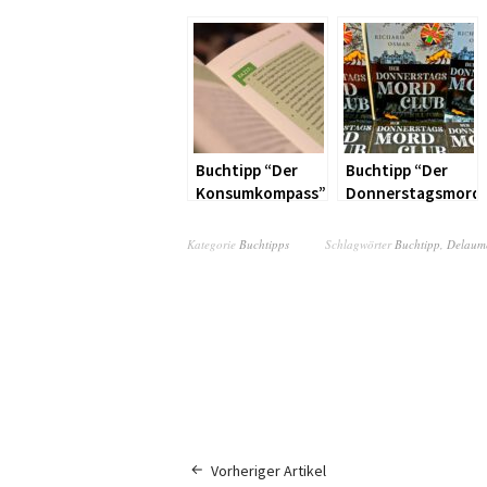
Buchtipp “Der
Buchtipp “Der
Konsumkompass”
Donnerstagsmordc
Kategorie
Buchtipps
Schlagwörter
Buchtipp
,
Delaum
Vorheriger Artikel