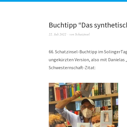
Buchtipp “Das synthetisc
22. Juli 2022
von
Schatzinsel
66. Schatzinsel-Buchtipp im SolingerTage
ungekürzten Version, also mit Danielas
Schwesternschaft-Zitat: