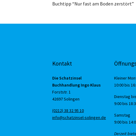
Buchtipp “Nur fast am Boden zerstört”
Kontakt
Öffnungs
Die Schatzinsel
Kleiner Mon
Buchhandlung Ingo Klaus
10:00 bis 16
Forststr. 1
Dienstag bis
42697 Solingen
9:00 bis 18:
(0212) 38 32 95 10
Samstag
info@schatzinsel-solingen.de
9:00 bis 14:
Derzeit biet