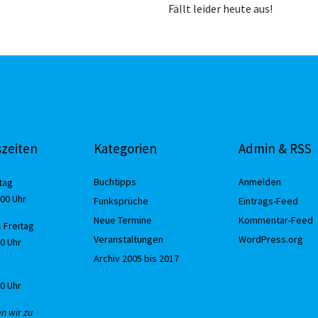
Fällt leider heute aus!
zeiten
Kategorien
Admin & RSS
Buchtipps
Anmelden
tag
:00 Uhr
Funksprüche
Eintrags-Feed
Neue Termine
Kommentar-Feed
 Freitag
Veranstaltungen
WordPress.org
30 Uhr
Archiv 2005 bis 2017
00 Uhr
en wir zu