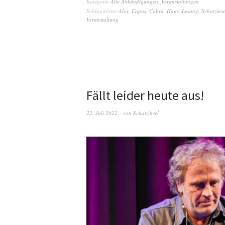
Kategorie
Alte Ankündigungen
,
Veranstaltungen
Schlagwörter
Alex
,
Capus
,
Cobra
,
Haus
,
Lesung
,
Schatzinse
Veranstaltung
Fällt leider heute aus!
22. Juli 2022
von
Schatzinsel