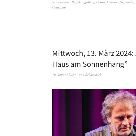
Schlagwörter
Beziehungalltag
,
Cobra
,
Dinsing
,
Geplauder
,
Coaching
Mittwoch, 13. März 2024: 
Haus am Sonnenhang”
10. Januar 2024
von
Schatzinsel