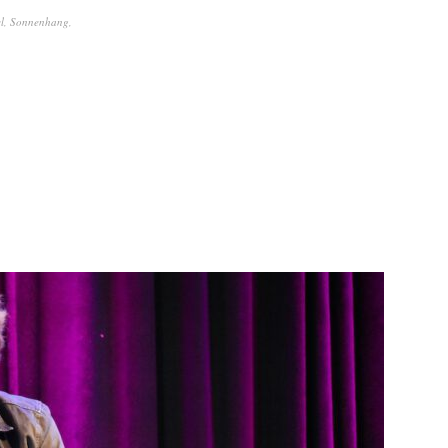
l
,
Sonnenhang
,