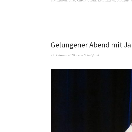
Schlagwörter
Alex
,
Capus
,
Cobra
,
Eintrittskarte
,
Susanna
,
V
Gelungener Abend mit Ja
25. Februar 2020
von
Schatzinsel