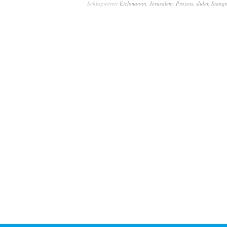
Schlagwörter
Eichmannn
,
Jerusalem
,
Prozess
,
slider
,
Stang