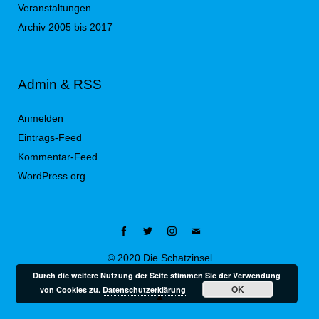
Veranstaltungen
Archiv 2005 bis 2017
Admin & RSS
Anmelden
Eintrags-Feed
Kommentar-Feed
WordPress.org
Facebook
Twitter
Instagram
Mail
© 2020 Die Schatzinsel
Durch die weitere Nutzung der Seite stimmen Sie der Verwendung
OK
von Cookies zu.
Datenschutzerklärung