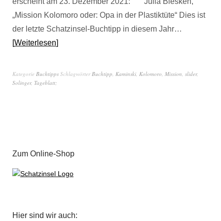
erscheint am 23. Dezember 2021: Julia Blesken,
„Mission Kolomoro oder: Opa in der Plastiktüte“ Dies ist
der letzte Schatzinsel-Buchtipp in diesem Jahr…
Weiterlesen
Kategorie
Buchtipps
Schlagwörter
Buchtipp
,
Kaminski
,
Kolomoro
,
Mission
,
slider
,
Solinger
,
Tageblatt;
Zum Online-Shop
Hier sind wir auch: