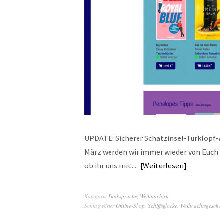
UPDATE: Sicherer Schatzinsel-Türklopf
März werden wir immer wieder von Euch 
ob ihr uns mit…
Weiterlesen
Kategorie
Funksprüche
,
Weihnachten
Schlagwörter
Online-Shop
,
Schiffsglocke
,
Weihnachtsgeschä