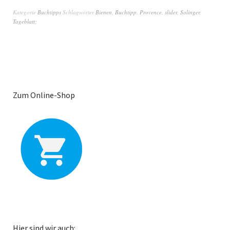
Kategorie
Buchtipps
Schlagwörter
Bienen
,
Buchtipp
,
Provence
,
slider
,
Solinger
,
Tageblatt;
Zum Online-Shop
Hier sind wir auch: