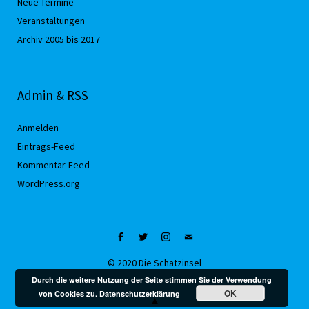
Neue Termine
Veranstaltungen
Archiv 2005 bis 2017
Admin & RSS
Anmelden
Eintrags-Feed
Kommentar-Feed
WordPress.org
Facebook
Twitter
Instagram
Mail
© 2020 Die Schatzinsel
Durch die weitere Nutzung der Seite stimmen Sie der Verwendung
OK
von Cookies zu.
Datenschutzerklärung