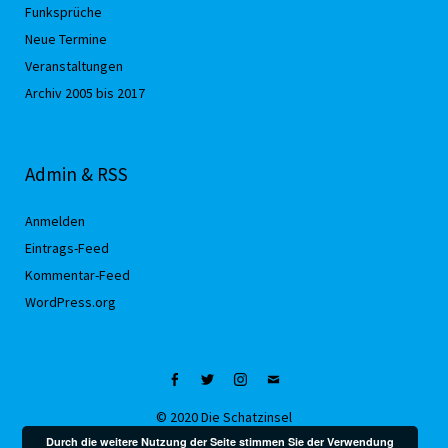
Funksprüche
Neue Termine
Veranstaltungen
Archiv 2005 bis 2017
Admin & RSS
Anmelden
Eintrags-Feed
Kommentar-Feed
WordPress.org
Facebook
Twitter
Instagram
Mail
© 2020 Die Schatzinsel
Durch die weitere Nutzung der Seite stimmen Sie der Verwendung