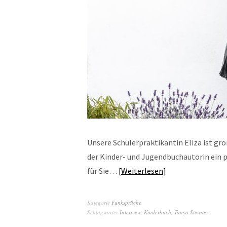
Unsere Schülerpraktikantin Eliza ist gr
der Kinder- und Jugendbuchautorin ein p
für Sie…
Weiterlesen
Kategorie
Funksprüche
Schlagwörter
Interview
,
Kinderbuch
,
Tanya Stewner