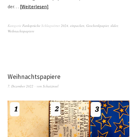
der…
Weiterlesen
Kategorie
Funksprüche
Schlagwörter
2024
,
einpacken
,
Geschenkpapier
,
slider
,
Weihnachtspapiere
Weihnachtspapiere
7. Dezember 2022
von
Schatzinsel