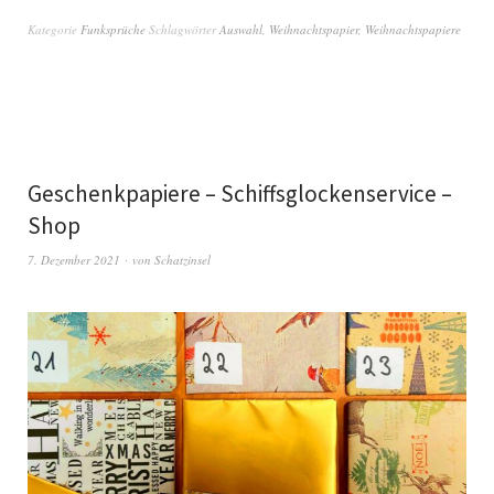
Kategorie
Funksprüche
Schlagwörter
Auswahl
,
Weihnachtspapier
,
Weihnachtspapiere
Geschenkpapiere – Schiffsglockenservice –
Shop
7. Dezember 2021
von
Schatzinsel