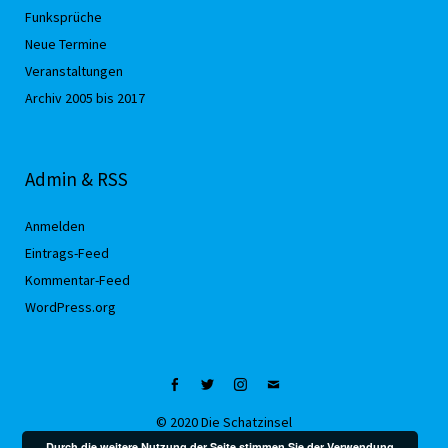
Funksprüche
Neue Termine
Veranstaltungen
Archiv 2005 bis 2017
Admin & RSS
Anmelden
Eintrags-Feed
Kommentar-Feed
WordPress.org
Facebook
Twitter
Instagram
Mail
© 2020 Die Schatzinsel
Durch die weitere Nutzung der Seite stimmen Sie der Verwendung