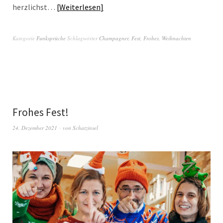
herzlichst…
Weiterlesen
Kategorie
Funksprüche
Schlagwörter
Champagner
,
Fest
,
Frohes
,
Weihnachten
Frohes Fest!
24. Dezember 2021
von
Schatzinsel