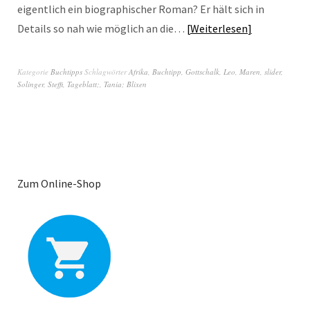
eigentlich ein biographischer Roman? Er hält sich in
Details so nah wie möglich an die…
Weiterlesen
Kategorie
Buchtipps
Schlagwörter
Afrika
,
Buchtipp
,
Gottschalk
,
Leo
,
Maren
,
slider
,
Solinger
,
Steffi
,
Tageblatt;
,
Tania; Blixen
Zum Online-Shop