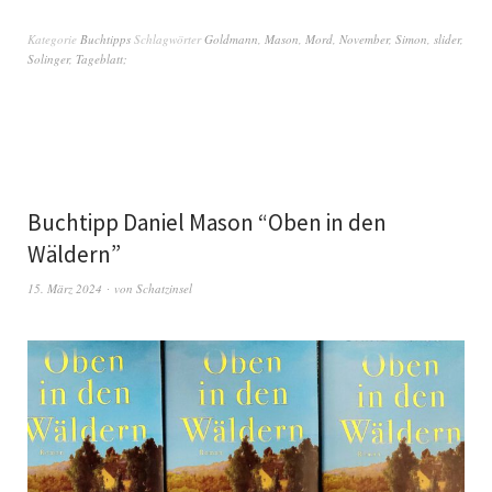
Kategorie
Buchtipps
Schlagwörter
Goldmann
,
Mason
,
Mord
,
November
,
Simon
,
slider
,
Solinger
,
Tageblatt;
Buchtipp Daniel Mason “Oben in den
Wäldern”
15. März 2024
von
Schatzinsel