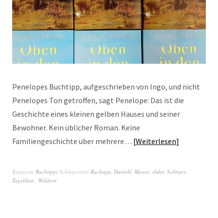
Penelopes Buchtipp, aufgeschrieben von Ingo, und nicht
Penelopes Ton getroffen, sagt Penelope: Das ist die
Geschichte eines kleinen gelben Hauses und seiner
Bewohner. Kein üblicher Roman. Keine
Familiengeschichte über mehrere…
Weiterlesen
Kategorie
Buchtipps
Schlagwörter
Buchtipp
,
Daniekl
,
Mason
,
slider
,
Solinger
,
Tageblatt;
,
Wäldern