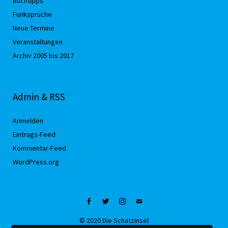
Buchtipps
Funksprüche
Neue Termine
Veranstaltungen
Archiv 2005 bis 2017
Admin & RSS
Anmelden
Eintrags-Feed
Kommentar-Feed
WordPress.org
Facebook
Twitter
Instagram
Mail
© 2020 Die Schatzinsel