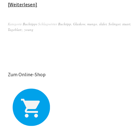
Weiterlesen
Kategorie
Buchtipps
Schlagwörter
Buchtipp
,
Glaskow
,
mungo
,
slider
,
Solinger
,
stuart
,
Tageblatt;
,
young
Zum Online-Shop