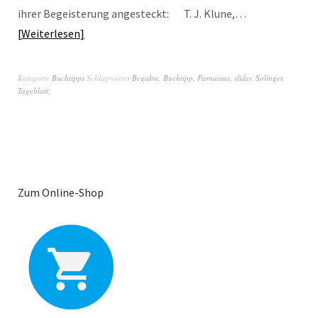
ihrer Begeisterung angesteckt: T. J. Klune,…
Weiterlesen
Kategorie
Buchtipps
Schlagwörter
Begabte
,
Buchtipp
,
Parnassus
,
slider
,
Solinger
,
Tageblatt;
Zum Online-Shop