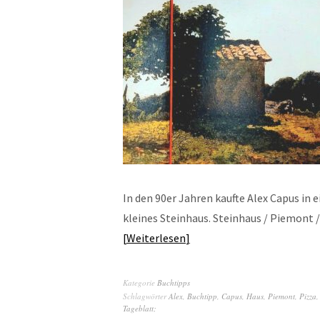
In den 90er Jahren kaufte Alex Capus in 
kleines Steinhaus. Steinhaus / Piemont 
Weiterlesen
Kategorie
Buchtipps
Schlagwörter
Alex
,
Buchtipp
,
Capus
,
Haus
,
Piemont
,
Pizza
Tageblatt;