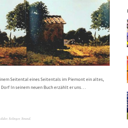
einem Seitental eines Seitentals im Piemont ein altes,
/ Dorf In seinem neuen Buch erzählt er uns…
,
slider
,
Solinger
,
Strand
,