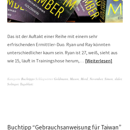
Das ist der Auftakt einer Reihe mit einem sehr
erfrischenden Ermittler-Duo. Ryan und Ray könnten
unterschiedlicher kaum sein. Ryan ist 27, weiß, sieht aus
wie 15, läuft in Trainingshose herum,…
Weiterlesen
Kategorie
Buchtipps
Schlagwörter
Goldmann
,
Mason
,
Mord
,
November
,
Simon
,
slider
,
Solinger
,
Tageblatt;
Buchtipp “Gebrauchsanweisung für Taiwan”