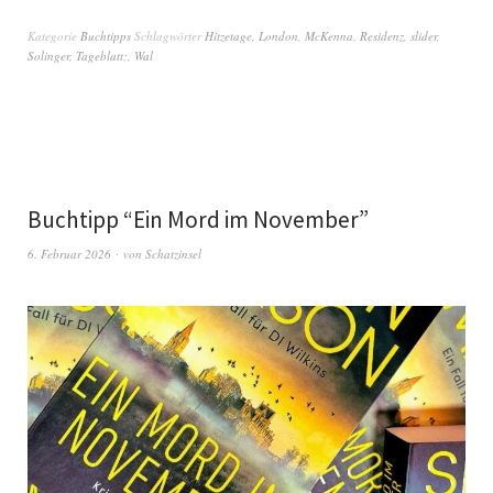
Kategorie
Buchtipps
Schlagwörter
Hitzetage
,
London
,
McKenna
,
Residenz
,
slider
,
Solinger
,
Tageblatt;
,
Wal
Buchtipp “Ein Mord im November”
6. Februar 2026
von
Schatzinsel