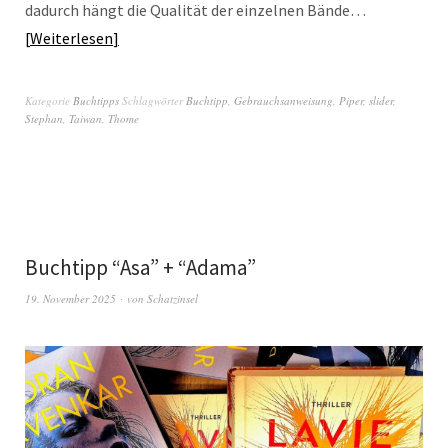
dadurch hängt die Qualität der einzelnen Bände…
Weiterlesen
Kategorie
Buchtipps
Schlagwörter
Buchtipp
,
Gebrauchsanweisung
,
Piper
,
slider
,
Stephan
,
Taiwan
,
Thome
Buchtipp “Asa” + “Adama”
19. November 2025
von
Schatzinsel