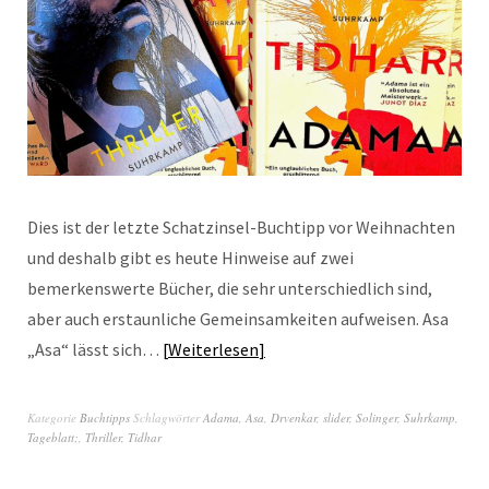
Dies ist der letzte Schatzinsel-Buchtipp vor Weihnachten
und deshalb gibt es heute Hinweise auf zwei
bemerkenswerte Bücher, die sehr unterschiedlich sind,
aber auch erstaunliche Gemeinsamkeiten aufweisen. Asa
„Asa“ lässt sich…
Weiterlesen
Kategorie
Buchtipps
Schlagwörter
Adama
,
Asa
,
Drvenkar
,
slider
,
Solinger
,
Suhrkamp
,
Tageblatt;
,
Thriller
,
Tidhar