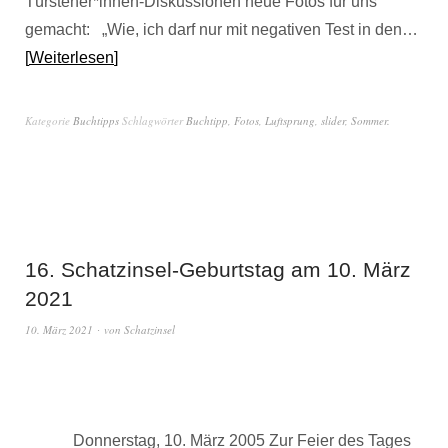
Türsteher*innen-Diskussionen neue Fotos für uns
gemacht: „Wie, ich darf nur mit negativen Test in den…
Weiterlesen
Kategorie
Buchtipps
Schlagwörter
Buchtipp
,
Fotos
,
Luftsprung
,
slider
,
Sommer.
16. Schatzinsel-Geburtstag am 10. März
2021
10. März 2021
von
Schatzinsel
Donnerstag, 10. März 2005 Zur Feier des Tages