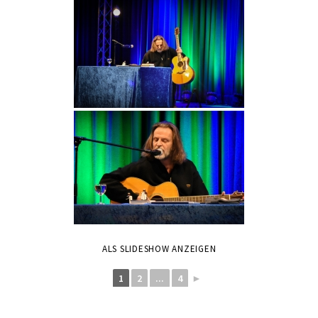
ALS SLIDESHOW ANZEIGEN
1
2
...
4
►