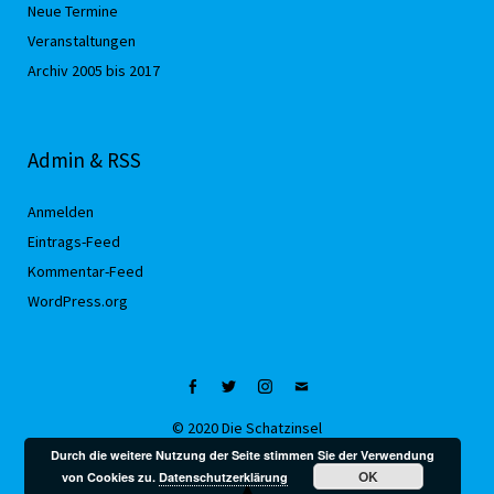
Neue Termine
Veranstaltungen
Archiv 2005 bis 2017
Admin & RSS
Anmelden
Eintrags-Feed
Kommentar-Feed
WordPress.org
Facebook
Twitter
Instagram
Mail
© 2020 Die Schatzinsel
Durch die weitere Nutzung der Seite stimmen Sie der Verwendung
OK
von Cookies zu.
Datenschutzerklärung